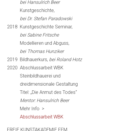
2015
bei Hansulrich Beer
2015
Kunstgeschichte,
2015
bei Dr. Stefan Paradowski
2018 Kunstgeschichte Seminar,
2015
bei Sabine Fritsche
2015
Modellieren und Abguss,
2015
bei Thomas Hunziker
2019 Bildhauerkurs,
bei Roland Hotz
2020 Abschlussarbeit WBK
20
15
Steinbildhauerei und
20
15
dreidimensionale Gestaltung
2015
Titel: „Die Anmut des Todes“
20
15
Mentor: Hansulrich Beer
2015
Mehr Info >
2015
Abschlussarbeit WBK
FREIE KUNSTAKADEMIE FFM