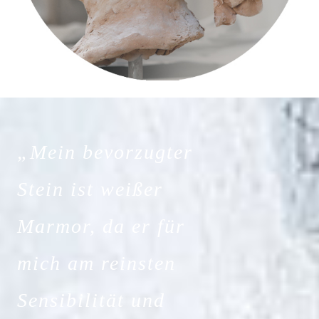
„Mein bevorzugter
Stein ist weißer
Marmor, da er für
mich am reinsten
Sensibilität und