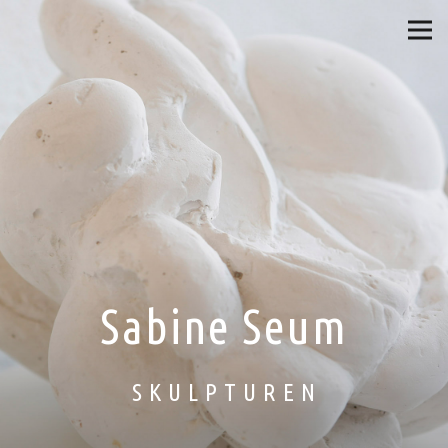
Sabine Seum
S K U L P T U R E N